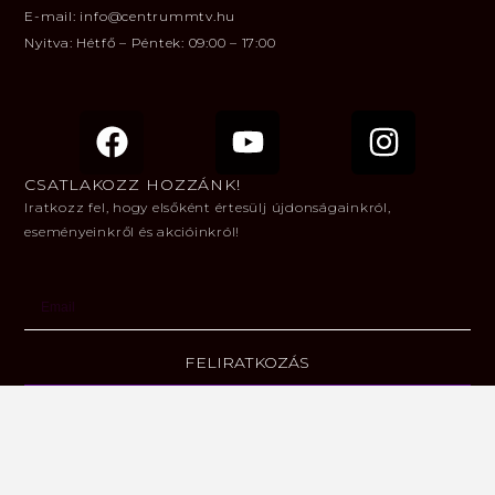
E-mail: info@centrummtv.hu
Nyitva: Hétfő – Péntek: 09:00 – 17:00
CSATLAKOZZ HOZZÁNK!
Iratkozz fel, hogy elsőként értesülj újdonságainkról,
eseményeinkről és akcióinkról!
FELIRATKOZÁS