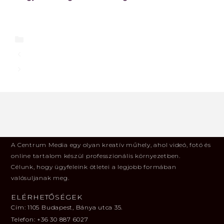
Eseményeink
Improve him believe opinion offered
„1573″ CÍMŰ KÖLTÉSZETI EST
A Centrum Media egy olyan kreatív műhely, ahol videó, fotó és
online tartalom készül professzionális környezetben.
Célunk, hogy ügyfeleink ötletei a legjobb formában
valósuljanak meg.
ELÉRHETŐSÉGEK
Cím: 1105 Budapest, Bánya utca 35.
Telefon: ‪+36 30 887 6027‬