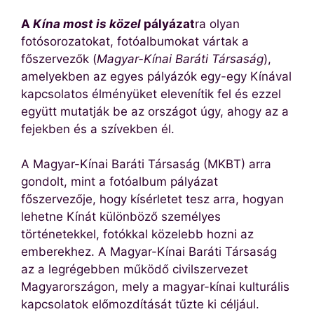
A
Kína most is közel
pályázat
ra olyan
fotósorozatokat, fotóalbumokat vártak a
főszervezők (
Magyar-Kínai Baráti Társaság
),
amelyekben az egyes pályázók egy-egy Kínával
kapcsolatos élményüket elevenítik fel és ezzel
együtt mutatják be az országot úgy, ahogy az a
fejekben és a szívekben él.
A Magyar-Kínai Baráti Társaság (MKBT) arra
gondolt, mint a fotóalbum pályázat
főszervezője, hogy kísérletet tesz arra, hogyan
lehetne Kínát különböző személyes
történetekkel, fotókkal közelebb hozni az
emberekhez. A Magyar-Kínai Baráti Társaság
az a legrégebben működő civilszervezet
Magyarországon, mely a magyar-kínai kulturális
kapcsolatok előmozdítását tűzte ki céljául.