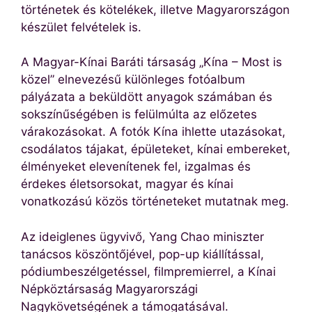
történetek és kötelékek, illetve Magyarországon
készület felvételek is.
A Magyar-Kínai Baráti társaság „Kína – Most is
közel” elnevezésű különleges fotóalbum
pályázata a beküldött anyagok számában és
sokszínűségében is felülmúlta az előzetes
várakozásokat. A fotók Kína ihlette utazásokat,
csodálatos tájakat, épületeket, kínai embereket,
élményeket elevenítenek fel, izgalmas és
érdekes életsorsokat, magyar és kínai
vonatkozású közös történeteket mutatnak meg.
Az ideiglenes ügyvivő, Yang Chao miniszter
tanácsos köszöntőjével, pop-up kiállítással,
pódiumbeszélgetéssel, filmpremierrel, a Kínai
Népköztársaság Magyarországi
Nagykövetségének a támogatásával.