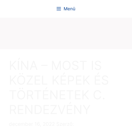
Menü
KÍNA – MOST IS
KÖZEL KÉPEK ÉS
TÖRTÉNETEK C.
RENDEZVÉNY
december 16, 2022
Szerző:
admin-szabi