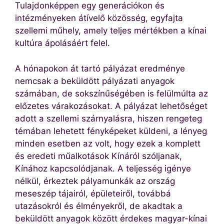
Tulajdonképpen egy generációkon és
intézményeken átívelő közösség, egyfajta
szellemi műhely, amely teljes mértékben a kínai
kultúra ápolásáért felel.
A hónapokon át tartó pályázat eredménye
nemcsak a beküldött pályázati anyagok
számában, de sokszínűségében is felülmúlta az
előzetes várakozásokat. A pályázat lehetőséget
adott a szellemi szárnyalásra, hiszen rengeteg
témában lehetett fényképeket küldeni, a lényeg
minden esetben az volt, hogy ezek a komplett
és eredeti műalkotások Kínáról szóljanak,
Kínához kapcsolódjanak. A teljesség igénye
nélkül, érkeztek pályamunkák az ország
meseszép tájairól, épületeiről, továbbá
utazásokról és élményekről, de akadtak a
beküldött anyagok között érdekes magyar-kínai